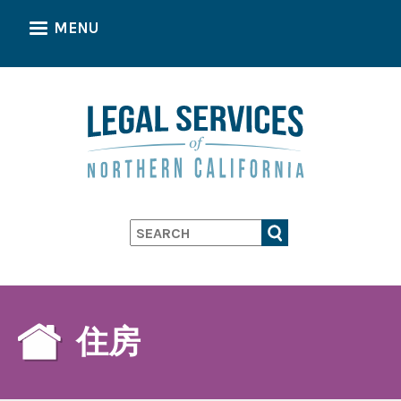
Skip
MENU
to
main
content
Search
住房