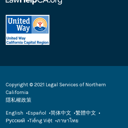
公
Help
司
California
標
標
誌
誌
United
Way
California
Capital
Region
標
誌
Copyright © 2021 Legal Services of Northern
California
隱私權政策
English
Español
简体中文
繁體中文
Русский
Tiếng Việt
ภาษาไทย