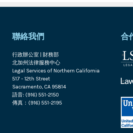
聯絡我們
合
行政辦公室 | 財務部
法
北加州法律服務中心
律
Legal Services of Northern California
服
517 - 12th Street
務
Law
Sacramento, CA 95814
公
Help
語音: (916) 551-2150
司
Calif
標
傳真：(916) 551-2195
標
誌
誌
Unit
Way
Calif