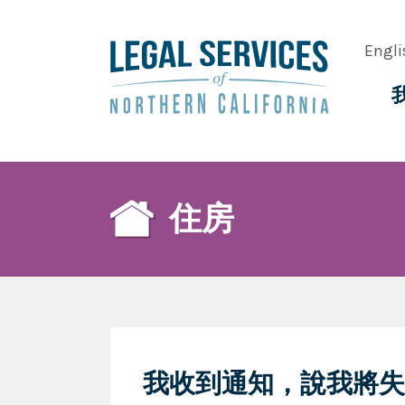
Skip
to
Engli
main
content
Main
navig
住房
我收到通知，說我將失去 Se