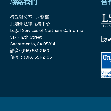
聯絡我們
合
行政辦公室 | 財務部
法
北加州法律服務中心
律
Legal Services of Northern California
服
517 - 12th Street
務
Law
Sacramento, CA 95814
公
Help
語音: (916) 551-2150
司
Calif
標
傳真：(916) 551-2195
標
誌
誌
Unit
Way
Calif
Capi
Regi
標
誌