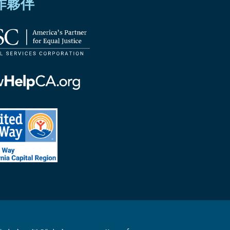
作夥伴
ornia
ed
ornia
tal
on