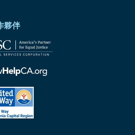
作夥伴
ornia
ed
ornia
tal