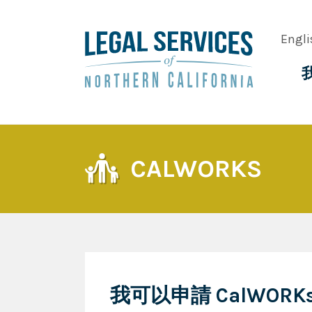
Skip
to
Engli
main
content
Main
navig
CALWORKS
我可以申請 CalWORK