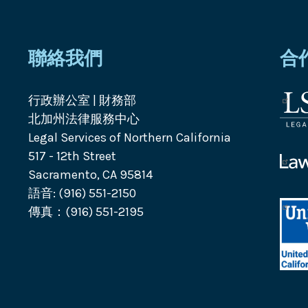
聯絡我們
合
行政辦公室 | 財務部
法
北加州法律服務中心
律
Legal Services of Northern California
服
517 - 12th Street
務
Law
Sacramento, CA 95814
公
Help
語音: (916) 551-2150
司
Calif
標
傳真：(916) 551-2195
標
誌
誌
Unit
Way
Calif
Capi