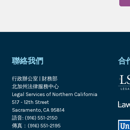
聯絡我們
合
行政辦公室 | 財務部
法
北加州法律服務中心
律
Legal Services of Northern California
服
517 - 12th Street
務
Law
Sacramento, CA 95814
公
Help
語音: (916) 551-2150
司
Calif
標
傳真：(916) 551-2195
標