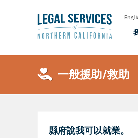
Skip
to
Engli
main
content
Main
navig
一般援助/救助
縣府說我可以就業。