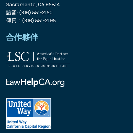
Sacramento, CA 95814
語音: (916) 551-2150
傳真：(916) 551-2195
合作夥伴
法
律
服
務
Law
公
Help
司
California
標
標
誌
誌
United
Way