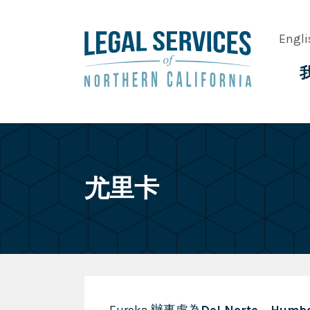
Skip
to
Engli
main
content
Main
navig
尤里卡