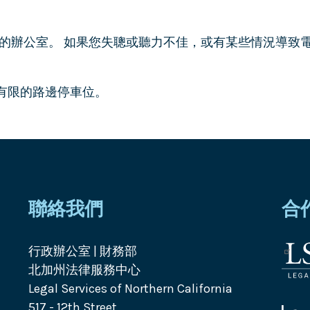
的辦公室。 如果您失聰或聽力不佳，或有某些情況導致
。
街有有限的路邊停車位。
聯絡我們
合
行政辦公室 | 財務部
法
北加州法律服務中心
律
Legal Services of Northern California
服
517 - 12th Street
務