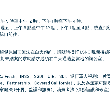
9 時至中午 12 時，下午 1 時至下午 4 時。
五，上午 9 點至中午 12 點，下午 1 點至 4 點，
親自前往。
似原因而無法在白天預約，請隨時撥打 LSNC 晚間接聽
 對未結案的求助請求必須在白天通過您當地的辦公室。
、CalFresh、IHSS、SSDI、UIB、SDI、退伍軍人福利
are、Partnership、Covered California)，
庭法 (分居、監護和撫養)、消費者法 (債務辯護和破產)